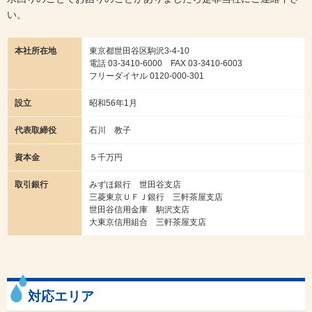
い。
本社所在地
東京都世田谷区駒沢3-4-10
電話 03-3410-6000 FAX 03-3410-6003
フリーダイヤル 0120-000-301
設立
昭和56年1月
代表取締役
石川 教子
資本金
５千万円
取引銀行
みずほ銀行 世田谷支店
三菱東京ＵＦＪ銀行 三軒茶屋支店
世田谷信用金庫 駒沢支店
大東京信用組合 三軒茶屋支店
対応エリア