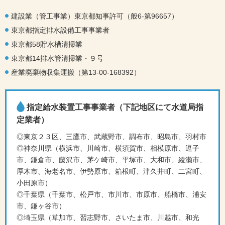
建設業（管工事業）東京都知事許可（般6-第96657）
東京都指定排水設備工事事業者
東京都58貯水槽清掃業
東京都14排水管清掃業・９号
産業廃棄物収集運搬（第13-00-168392）
指定給水装置工事事業者（下記地区にて水道局指
定業者）
◎東京２３区、三鷹市、武蔵野市、調布市、昭島市、羽村市
◎神奈川県（横浜市、川崎市、横須賀市、相模原市、逗子
市、鎌倉市、藤沢市、茅ケ崎市、平塚市、大和市、綾瀬市、
厚木市、海老名市、伊勢原市、箱根町、津久井町、二宮町、
小田原市）
◎千葉県（千葉市、松戸市、市川市、市原市、船橋市、浦安
市、鎌ヶ谷市）
◎埼玉県（草加市、習志野市、さいたま市、川越市、和光