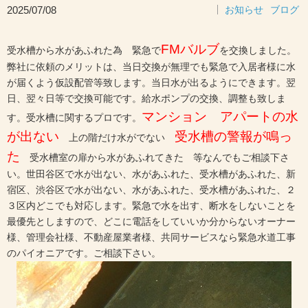
2025/07/08
お知らせ
ブログ
FMバルブ
受水槽から水があふれた為 緊急で
を交換しました。
弊社に依頼のメリットは、当日交換が無理でも緊急で入居者様に水
が届くよう仮設配管等致します。当日水が出るようにできます。翌
日、翌々日等で交換可能です。給水ポンプの交換、調整も致しま
マンション アパートの水
す。受水槽に関するプロです。
が出ない
受水槽の警報が鳴っ
上の階だけ水がでない
た
受水槽室の扉から水があふれてきた 等なんでもご相談下さ
い。世田谷区で水が出ない、水があふれた、受水槽があふれた、新
宿区、渋谷区で水が出ない、水があふれた、受水槽があふれた、２
３区内どこでも対応します。緊急で水を出す、断水をしないことを
最優先としますので、どこに電話をしていいか分からないオーナー
様、管理会社様、不動産屋業者様、共同サービスなら緊急水道工事
のパイオニアです。ご相談下さい。