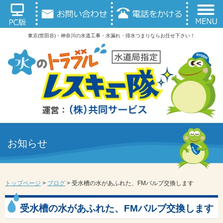
東京(世田谷)・神奈川の水道工事・水漏れ・排水つまりならお任せ下さい！
お知らせ
トップページ
>
ブログ
>
受水槽の水があふれた、FMバルブ交換します
受水槽の水があふれた、FMバルブ交換します