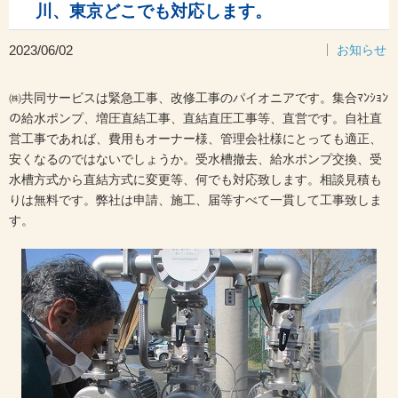
川、東京どこでも対応します。
2023/06/02
お知らせ
㈱共同サービスは緊急工事、改修工事のパイオニアです。集合ﾏﾝｼｮﾝ
の給水ポンプ、増圧直結工事、直結直圧工事等、直営です。自社直
営工事であれば、費用もオーナー様、管理会社様にとっても適正、
安くなるのではないでしょうか。受水槽撤去、給水ポンプ交換、受
水槽方式から直結方式に変更等、何でも対応致します。相談見積も
りは無料です。弊社は申請、施工、届等すべて一貫して工事致しま
す。