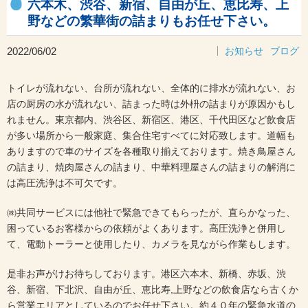
六本木、渋谷、新宿、自由が丘、恵比寿、上
野などの繁華街の詰まりもお任せ下さい。
2022/06/02
お知らせ
ブログ
トイレが流れない、台所が流れない、全体的に排水が流れない、お
店の厨房の水が流れない、詰まった時は外枡の詰まりが原因かもし
れません。東京都内、渋谷区、新宿区、港区、千代田区など飲食店
が多い場所から一般家庭、集合住宅すべてに対応致します。道幅も
ありますので車のサイズを各種取り揃えております。焼き鳥屋さん
の詰まり、焼肉屋さんの詰まり、中華料理屋さんの詰まりの解消に
は高圧洗浄は不可欠です。
㈱共同サービスには他社で緊急できてもらったが、直らかなった、
困っているお客様からの依頼がよくあります。高圧洗浄と併用し
て、電動トーラーと使用したり、カメラを見ながら作業もします。
是非お声がけお待ちしております。港区六本木、新橋、赤坂、渋
谷、新宿、下北沢、自由が丘、恵比寿,上野などの飲食店なら古くか
ら営業エリアとしているのでお任せ下さい。約４０年の緊急水道の