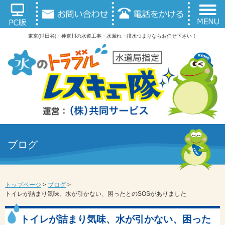
東京(世田谷)・神奈川の水道工事・水漏れ・排水つまりならお任せ下さい！
ブログ
トップページ
>
ブログ
>
トイレが詰まり気味、水が引かない、困ったとのSOSがありました
トイレが詰まり気味、水が引かない、困った