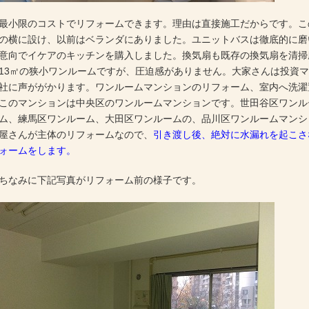
最小限のコストでリフォームできます。理由は直接施工だからです。こ
の横に設け、以前はベランダにありました。ユニットバスは徹底的に磨
意向でイケアのキッチンを購入しました。換気扇も既存の換気扇を清掃
13㎡の狭小ワンルームですが、圧迫感がありません。大家さんは投資
社に声ががかります。ワンルームマンションのリフォーム、室内へ洗濯
このマンションは中央区のワンルームマンションです。世田谷区ワンル
ム、練馬区ワンルーム、大田区ワンルームの、品川区ワンルームマンシ
屋さんが主体のリフォームなので、
引き渡し後、絶対に水漏れを起こさ
ォームをします。
ちなみに下記写真がリフォーム前の様子です。