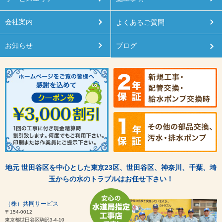
会社案内
よくあるご質問
お知らせ
ブログ
地元 世田谷区を中心とした東京23区、世田谷区、神奈川、千葉、埼
玉からの水のトラブルはお任せ下さい！
（株）共同サービス
〒154-0012
東京都世田谷区駒沢3-4-10